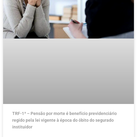
TRF-1ª – Pensão por morte é benefício previdenciário
regido pela lei vigente à época do óbito do segurado
instituidor