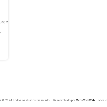
bir/407932
o
a © 2024 Todos os direitos reservado Desenvolvido por
OvosComWeb
Todos os