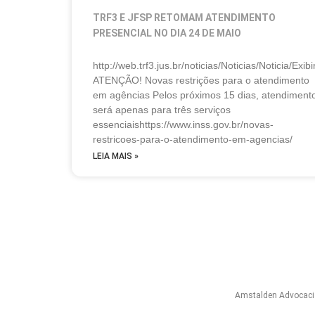
TRF3 E JFSP RETOMAM ATENDIMENTO
PRESENCIAL NO DIA 24 DE MAIO
http://web.trf3.jus.br/noticias/Noticias/Noticia/Exi
ATENÇÃO! Novas restrições para o atendimento
em agências Pelos próximos 15 dias, atendiment
será apenas para três serviços
essenciaishttps://www.inss.gov.br/novas-
restricoes-para-o-atendimento-em-agencias/
LEIA MAIS »
Amstalden Advocaci